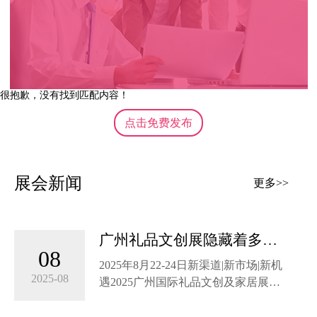
很抱歉，没有找到匹配内容！
点击免费发布
展会新闻
更多>>
广州礼品文创展隐藏着多少
08
惊喜？8月22-24日广交会展
2025年8月22-24日新渠道|新市场|新机
馆~快来一探究竟！
2025-08
遇2025广州国际礼品文创及家居展展
会即将开幕免费门票，你领了吗？！
诚邀行业同仁亲临现场一站式get礼品