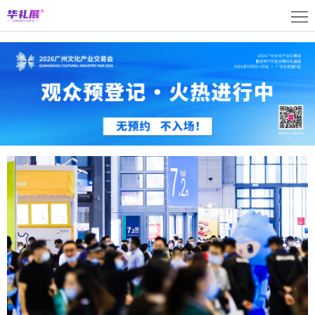
首
页
关
于
展
展
商
观
会
中
众
活
心
中
动
媒
心
中
体
联
心
中
系
上
心
我
海
English
们
展