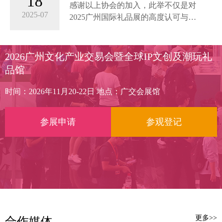
18
2025广州国际礼品展支持单
位！
感谢以上协会的加入，此举不仅是对
位！
2025-07
2025广州国际礼品展的高度认可与有
力支持，更为组委会注入了强劲动
力。我们将以此为契机，全力以赴做
好招商审查与展前组织与筹备工作，
2026广州文化产业交易会暨全球IP文创及潮玩礼
为参展商和采购商打造一个高效、便
品馆
捷的一站式交流平台。
时间：2026年11月20-22日 地点：广交会展馆
参展申请
参观登记
更多>>
合作媒体