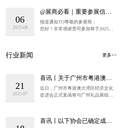
行业新市场！ 还没领票的朋友看这
@展商必看｜重要参展信息
里！限时免费注册，现场免排队！扫
06
汇总，赶紧了解！
码登记！限时免费领！⇩⇩⇩
报道通知TO尊敬的参展商：
2025-08
您好！非常感谢贵司参加将于2025年8
月22 日-24日举办的“2025广州国际礼
品文创及家居用品展览会”，以下是我
司为您准备的参展报到及布展等重要
行业新闻
更多>>
事项的温馨提醒，请仔细查阅并做好
准备。为了给您提供更便捷的服务，
主办方特编制《展商服务手册》，用
以帮助您提前完成各项参展准备工
喜讯丨关于广州市粤港澳大
21
作。以下是一些重要的参展事项，请
湾区经济文化促进会成为广
近日，广州市粤港澳大湾区经济文化
务必予以关注并妥善保管。
州礼品展支持单位的正式复
2025-07
促进会正式复函将与广州礼品展组委
函公告
会紧密合作，同意成为2025广州国际
礼品及家居用品展览会，广州国际文
创产品、IP授权及文化用品展览会
喜讯丨以下协会已确定成为
（以下简称“广州礼品展”）的支持单