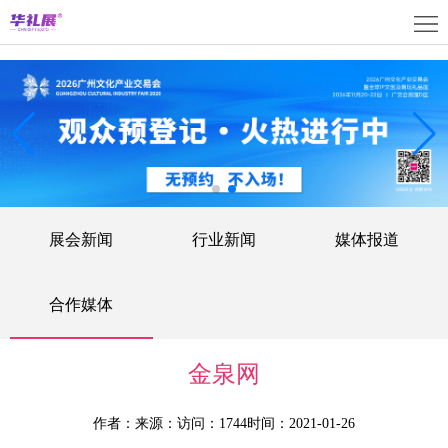
首
页
关
于
展
展
商
观
会
中
众
活
展会新闻
行业新闻
媒体报道
心
中
动
媒
心
中
体
联
合作媒体
心
中
系
上
金泉网
心
我
海
English
作者：
来源：
访问：1744
时间：2021-01-26
们
展