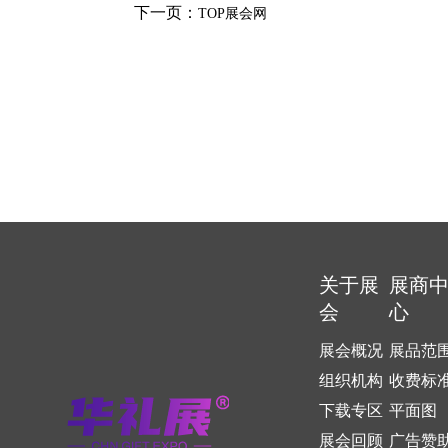
下一页：
TOP展会网
关于展
展商
会
心
展会概况
展品范
组织机构
收费标
下载专区
平面图
展会回顾
广告赞