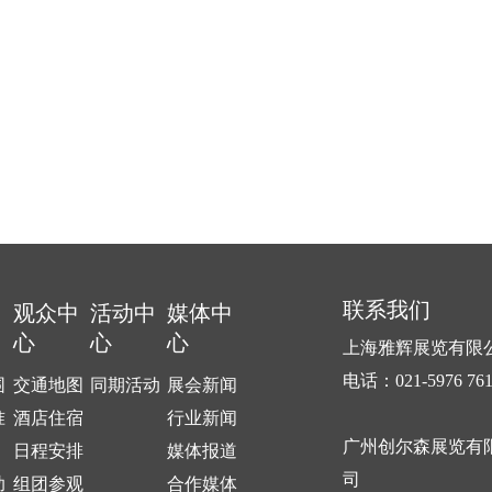
联系我们
中
观众中
活动中
媒体中
心
心
心
上海雅辉展览有限
电话：021-5976 76
围
交通地图
同期活动
展会新闻
准
酒店住宿
行业新闻
广州创尔森展览有
日程安排
媒体报道
司
助
组团参观
合作媒体