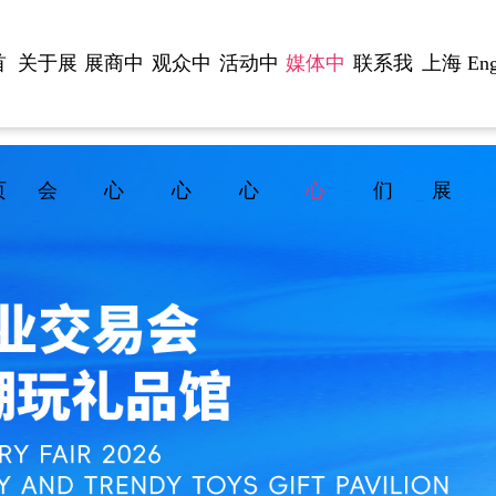
首
关于展
展商中
观众中
活动中
媒体中
联系我
上海
Eng
页
会
心
心
心
心
们
展