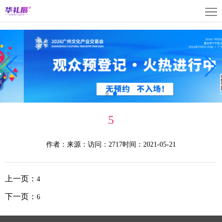
首
页
关
于
展
展
商
观
会
中
众
活
5
心
中
动
媒
作者：
来源：
访问：2717
时间：2021-05-21
心
中
体
联
心
中
系
上
上一页：
4
心
我
海
English
下一页：
6
们
展