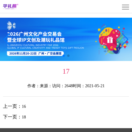
首
页
关
于
展
展
商
观
会
中
众
活
17
心
中
动
媒
作者：
来源：
访问：2648
时间：2021-05-21
心
中
体
联
心
中
系
上
上一页：
16
心
我
海
English
下一页：
18
们
展