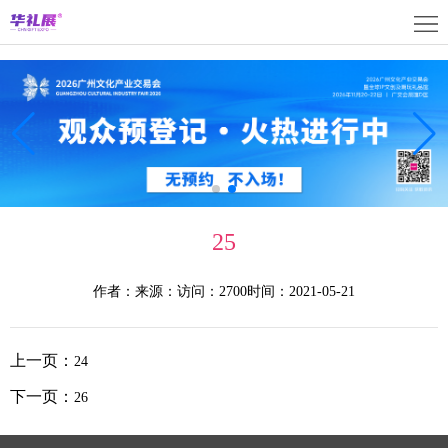
首
页
关
于
展
展
商
观
会
中
众
活
25
心
中
动
媒
作者：
来源：
访问：2700
时间：2021-05-21
心
中
体
联
心
中
系
上
上一页：
24
心
我
海
English
下一页：
26
们
展