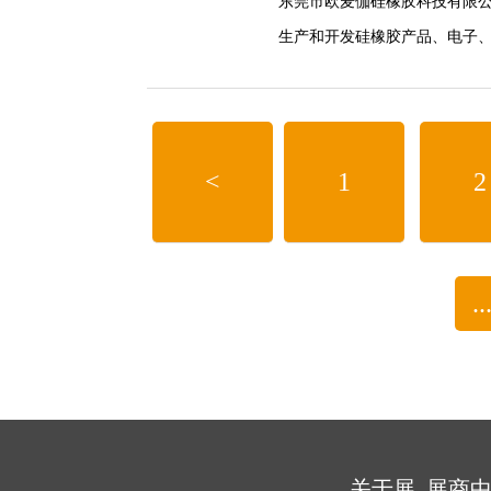
东莞市欧麦伽硅橡胶科技有限公
生产和开发硅橡胶产品、电子
的诚信、实力和产品质量获得
<
1
2
..
关于展
展商