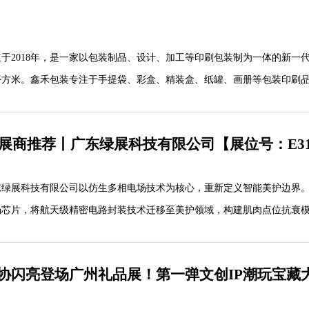
于2018年，是一家以包装制品、设计、加工等印刷包装制为一体的新一
多平方米。鑫禾包装专注于手提袋、彩盒、精装盒、纸罐、画册等包装印刷
1:2015质量管理体系认证，可提供从设计到成品一条龙服务。
质展商推荐丨广东绿展科技有限公司【展位号：E3
东绿展科技有限公司以仿生多相电场技术为核心，重新定义智能美护边界
场芯片，将航天级精密电路封装技术迁移至美护领域，构建肌肉点位抗衰
，开创"电子共生美肤"新纪元。
协闪亮登场广州礼品展！第一弹文创IP潮玩宝藏