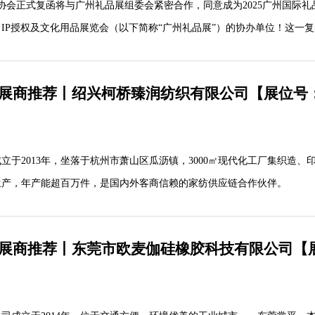
业协会正式复函将与广州礼品展组委会紧密合作，同意成为2025广州国际礼
IP授权及文化用品展览会（以下简称“广州礼品展”）的协办单位！这一
可与有力支持，更是为组委会注入了强劲动力。我们将以此为契机，全力以
为参展商和采购商打造一个高效、便捷的一站式交流平台。
质展商推荐丨绍兴柯桥臻润纺织有限公司【展位号：4
立于2013年，坐落于杭州市萧山区瓜沥镇，3000㎡现代化工厂集织造、
生产，年产能超百万件，是国内外客商信赖的家纺供应链合作伙伴。
优质展商推荐丨东莞市欧麦伽硅橡胶科技有限公司【