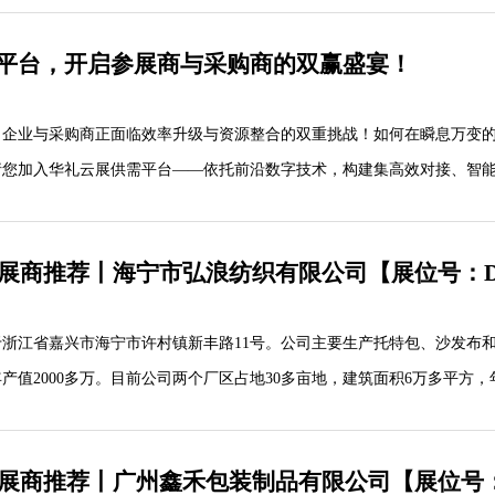
平台，开启参展商与采购商的双赢盛宴！
，企业与采购商正面临效率升级与资源整合的双重挑战！如何在瞬息万变
请您加入华礼云展供需平台——依托前沿数字技术，构建集高效对接、智
制，汇聚海量优质资源，为每一位合作伙伴开辟了一条降本增效、协同共
这场数字化商贸变革，解锁无限商业可能
质展商推荐丨海宁市弘浪纺织有限公司【展位号：D
浙江省嘉兴市海宁市许村镇新丰路11号。公司主要生产托特包、沙发布
产值2000多万。目前公司两个厂区占地30多亩地，建筑面积6万多平方
0多台，属于当地规模型企业。近年来又引进欧洲进口织机30台，公司集设计
整体实力雄厚，交通便利，货运快捷，直达世界各地
优质展商推荐丨广州鑫禾包装制品有限公司【展位号