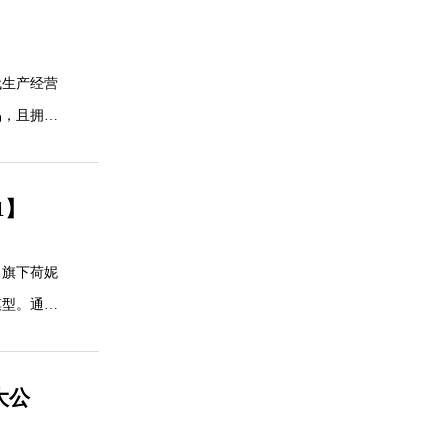
代生产经营
品，且拥有
1】
。旗下荷妮
模型。通过
大公