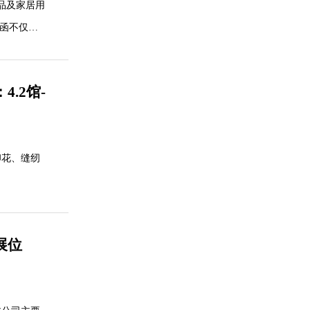
品及家居用
复函不仅是
赴做好招商
.2馆-
印花、缝纫
展位