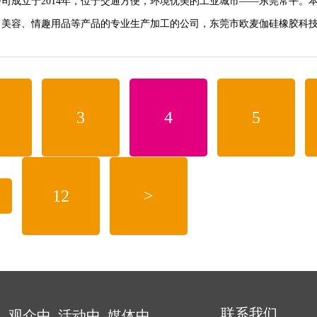
司成立于2014年，位于交通方便，环境优美的工业城市——东莞常平。
、美容、情趣用品等产品的专业生产加工的公司，东莞市欧麦伽硅橡胶科
业界的认可。欢迎各界朋友莅临参观、指导和业务洽谈。
3
4
5
.
12
>
联系我们
中
观众中
活动中
媒体中