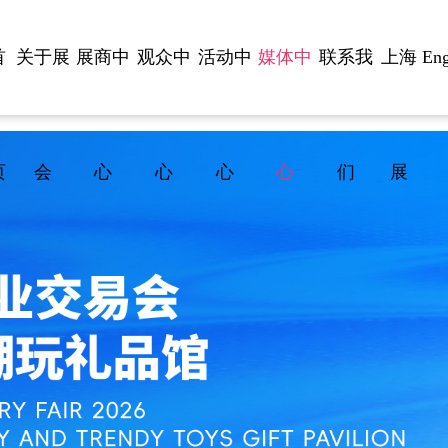
首
关于展
展商中
观众中
活动中
媒体中
联系我
上海
Eng
页
会
心
心
心
心
们
展