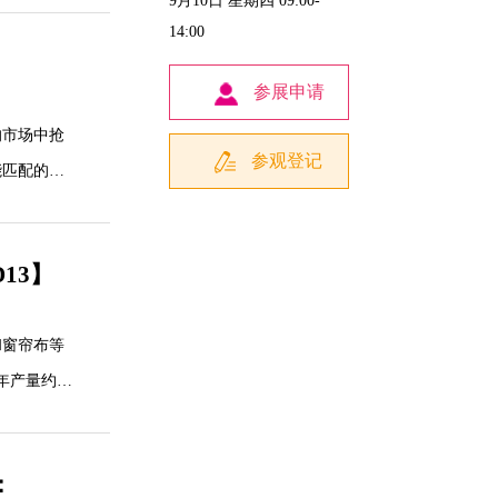
9月10日 星期四 09:00-
14:00
参展申请
的市场中抢
参观登记
能匹配的采
赢的全新增
13】
和窗帘布等
，年产量约
、开发、生
：